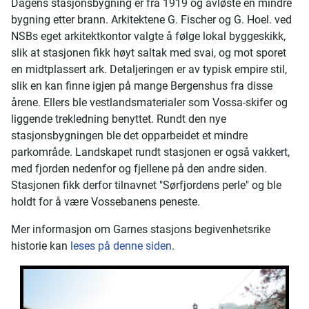
Dagens stasjonsbygning er fra 1919 og avløste en mindre
bygning etter brann. Arkitektene G. Fischer og G. Hoel. ved
NSBs eget arkitektkontor valgte å følge lokal byggeskikk,
slik at stasjonen fikk høyt saltak med svai, og mot sporet
en midtplassert ark. Detaljeringen er av typisk empire stil,
slik en kan finne igjen på mange Bergenshus fra disse
årene. Ellers ble vestlandsmaterialer som Vossa-skifer og
liggende trekledning benyttet. Rundt den nye
stasjonsbygningen ble det opparbeidet et mindre
parkområde. Landskapet rundt stasjonen er også vakkert,
med fjorden nedenfor og fjellene på den andre siden.
Stasjonen fikk derfor tilnavnet "Sørfjordens perle" og ble
holdt for å være Vossebanens peneste.
Mer informasjon om Garnes stasjons begivenhetsrike
historie kan
leses på denne siden
.