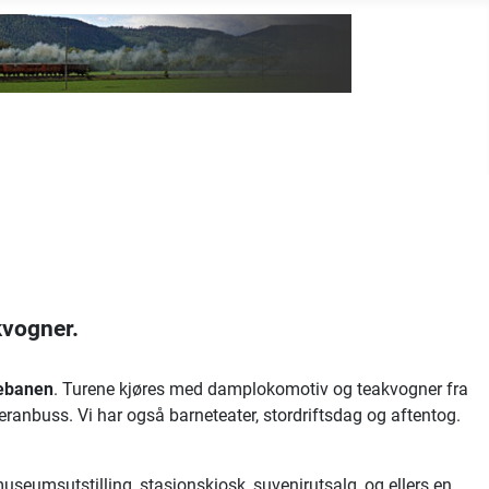
kvogner.
ebanen
. Turene kjøres med damplokomotiv og teakvogner fra
ranbuss. Vi har også barneteater, stordriftsdag og aftentog.
seumsutstilling, stasjonskiosk, suvenirutsalg, og ellers en