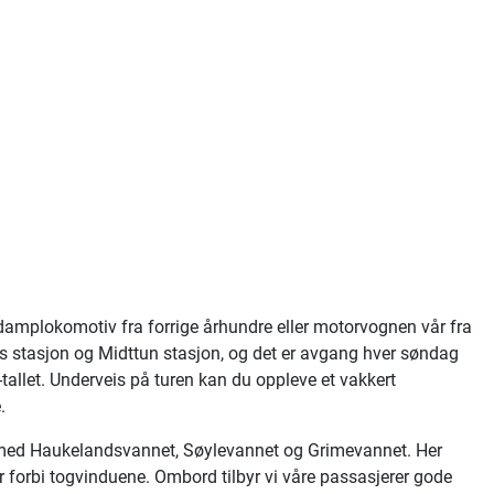
 damplokomotiv fra forrige århundre eller motorvognen vår fra
 stasjon og Midttun stasjon, og det er avgang hver søndag
allet. Underveis på turen kan du oppleve et vakkert
.
et med Haukelandsvannet, Søylevannet og Grimevannet. Her
r forbi togvinduene. Ombord tilbyr vi våre passasjerer gode