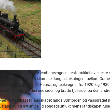
i vakkert restaurerte jernbanevogner i teak, trukket av et ekte
anbanen går den 18 kilometer lange strekningen mellom Garnes
motiv, bygget i 1913 på Hamar, og teakvogner fra 1920- og 1930-t
 sjø og vann på den ene siden og bratte fjellsider på den andre
sjoner, nøye tilpasset landskapet langs Sørfjorden og vassdrag
d, slapp av og nyt en deilig søndagsutflukt mens landskapet rulle