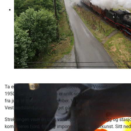
Ta en reise tilbake i tid med Museet Gamle Vossebanen ombord 
1950. Gamle Vossebanen er unik som Norges fjordbane. Veter
fra juni til midten av september. Vi kjører med ekte damploko
Vestlandslandskap når toget går gjennom fjordlandskapet, nær
Strekningen viser en unik variasjon i jernbaneanlegg og sta
kombineres fjord, fjell og imponerende ingeniørkunst. Sitt ne