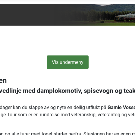
Vis undermeny
en
vedlinje med damplokomotiv, spisevogn og tea
dager kan du slappe av og nyte en deilig utflukt på
Gamle Voss
ge Tour som er en rundreise med veteranskip, veterantog og vete
.
g alle turer med toget starter herfra. Stasjonen har en egen mu