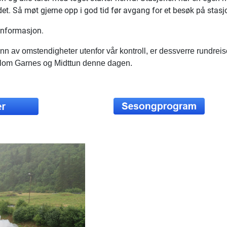
et. Så møt gjerne opp i god tid før avgang for et besøk på stasj
informasjon.
nn av omstendigheter utenfor vår kontroll, er dessverre rundre
llom Garnes og Midttun denne dagen.