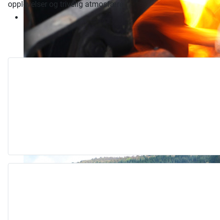
opplevelser og trivelig atmosfære.