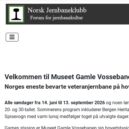
Velkommen til Museet Gamle Vosseban
Norges eneste bevarte veteranjernbane på ho
Alle søndager fra 14. juni til 13. september 2026
og noen lør
20- og 30-tallet. Sommerens program inkluderer Bergen Herita
Spisevogn med varm lunsj medfølger toget på utvalgte dager
Garnes stasjon er Museet Gamle Vossebanen sin hovedstasjon o