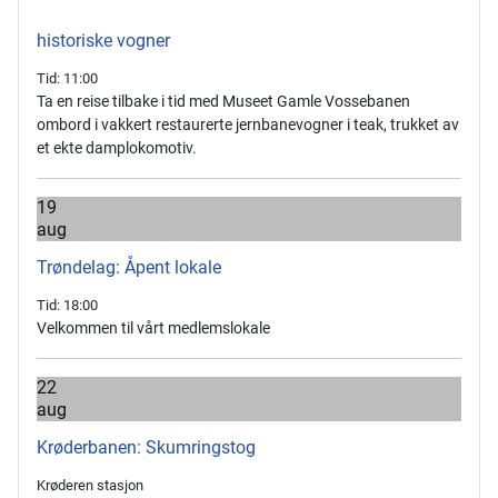
historiske vogner
Tid:
11:00
Ta en reise tilbake i tid med Museet Gamle Vossebanen
ombord i vakkert restaurerte jernbanevogner i teak, trukket av
et ekte damplokomotiv.
19
aug
Trøndelag: Åpent lokale
Tid:
18:00
Velkommen til vårt medlemslokale
22
aug
Krøderbanen: Skumringstog
Krøderen stasjon