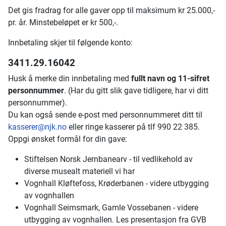
Det gis fradrag for alle gaver opp til maksimum kr 25.000,-
pr. år. Minstebeløpet er kr 500,-.
Innbetaling skjer til følgende konto:
3411.29.16042
Husk å merke din innbetaling med
fullt navn og 11-sifret
personnummer
. (Har du gitt slik gave tidligere, har vi ditt
personnummer).
Du kan også sende e-post med personnummeret ditt til
kasserer@njk.no
eller ringe kasserer på tlf 990 22 385.
Oppgi ønsket formål for din gave:
Stiftelsen Norsk Jernbanearv - til vedlikehold av
diverse musealt materiell vi har
Vognhall Kløftefoss, Krøderbanen - videre utbygging
av vognhallen
Vognhall Seimsmark, Gamle Vossebanen - videre
utbygging av vognhallen. Les presentasjon fra GVB