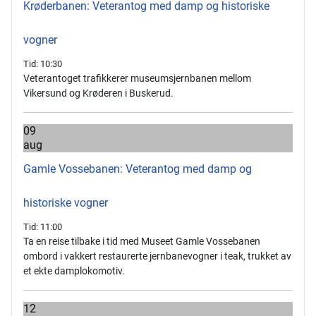
Krøderbanen: Veterantog med damp og historiske
vogner
Tid:
10:30
Veterantoget trafikkerer museumsjernbanen mellom
Vikersund og Krøderen i Buskerud.
09
aug
Gamle Vossebanen: Veterantog med damp og
historiske vogner
Tid:
11:00
Ta en reise tilbake i tid med Museet Gamle Vossebanen
ombord i vakkert restaurerte jernbanevogner i teak, trukket av
et ekte damplokomotiv.
12