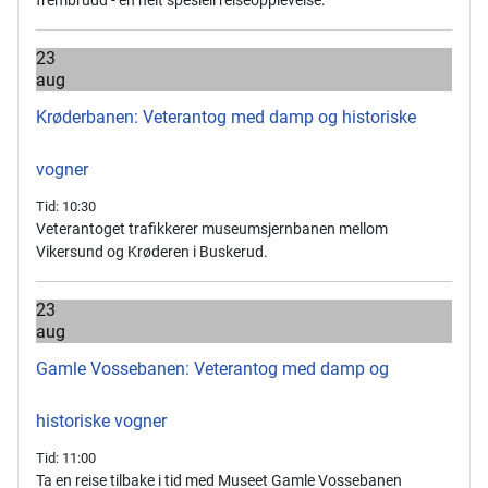
frembrudd - en helt spesiell reiseopplevelse.
23
aug
Krøderbanen: Veterantog med damp og historiske
vogner
Tid:
10:30
Veterantoget trafikkerer museumsjernbanen mellom
Vikersund og Krøderen i Buskerud.
23
aug
Gamle Vossebanen: Veterantog med damp og
historiske vogner
Tid:
11:00
Ta en reise tilbake i tid med Museet Gamle Vossebanen