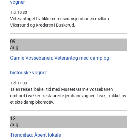
vogner
Tid:
10:30
Veterantoget trafikkerer museumsjernbanen mellom
Vikersund og Krøderen i Buskerud.
09
aug
Gamle Vossebanen: Veterantog med damp og
historiske vogner
Tid:
11:00
Ta en reise tilbake i tid med Museet Gamle Vossebanen
ombord i vakkert restaurerte jernbanevogner i teak, trukket av
et ekte damplokomotiv.
12
aug
Trøndelag: Åpent lokale