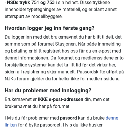
-
NSBs trykk 751 og 753
i sin helhet. Disse trykkene
inneholder typetegninger av materiell, og er blant annet
etterspurt av
modellbyggere.
Hvordan logger jeg inn første gang?
Du logger inn med det brukernavnet du har blitt tildelt, det
samme som på forumet Stasjonen. Når både innmelding
og betaling er blitt registrert hos oss får du en e-post med
denne informasjonen. Da forumet og medlemssidene er to
forskjellige systemer kan det ta litt tid før det virker her,
siden all registrering skjer manuelt. Passordskifte utført på
NJKs forum gjelder derfor heller ikke for medlemssidene.
Har du problemer med innlogging?
Brukernavnet er
IKKE e-post-adressen
din, men det
brukernavnet du har på forumet.
Hvis du får problemer med
passord
kan du bruke
denne
linken
for å bytte passordet
.
Hvis du ikke husker