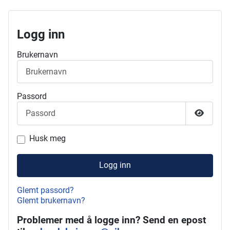
Logg inn
Brukernavn
Passord
Vis pass
Husk meg
Logg inn
Glemt passord?
Glemt brukernavn?
Problemer med å logge inn? Send en epost