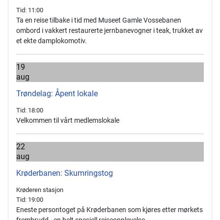
Tid:
11:00
Ta en reise tilbake i tid med Museet Gamle Vossebanen
ombord i vakkert restaurerte jernbanevogner i teak, trukket av
et ekte damplokomotiv.
19
aug
Trøndelag: Åpent lokale
Tid:
18:00
Velkommen til vårt medlemslokale
22
aug
Krøderbanen: Skumringstog
Krøderen stasjon
Tid:
19:00
Eneste persontoget på Krøderbanen som kjøres etter mørkets