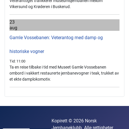
Veterantoget trafikkerer museumsjernbanen mellom
Vikersund og Krøderen i Buskerud.
23
aug
Gamle Vossebanen: Veterantog med damp og
historiske vogner
Tid:
11:00
Ta en reise tilbake i tid med Museet Gamle Vossebanen
ombord i vakkert restaurerte jernbanevogner i teak, trukket av
et ekte damplokomotiv.
Kopirett © 2026 Norsk
Jernbaneklubb. Alle rettigheter