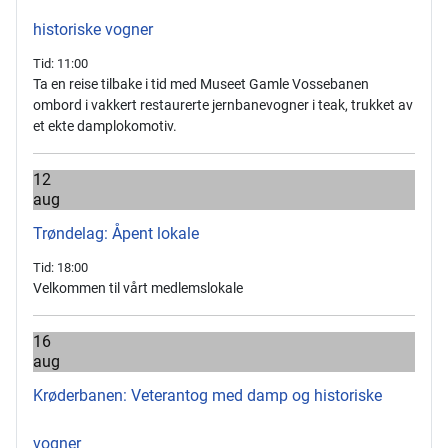
historiske vogner
Tid:
11:00
Ta en reise tilbake i tid med Museet Gamle Vossebanen
ombord i vakkert restaurerte jernbanevogner i teak, trukket av
et ekte damplokomotiv.
12
aug
Trøndelag: Åpent lokale
Tid:
18:00
Velkommen til vårt medlemslokale
16
aug
Krøderbanen: Veterantog med damp og historiske
vogner