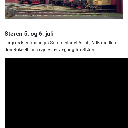
Støren 5. og 6. juli
Dagens kjentmann på Sommertoget 6. juli, NJK-medlem
Jon Rokseth, intervjues før avgang fra Støren.