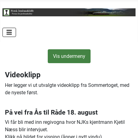
Vis undermeny
Videoklipp
Her legger vi ut utvalgte videoklipp fra Sommertoget, med
de nyeste først.
På vei fra Ås til Råde 18. august
Vi får bli med inn regivogna hvor NJKs kjentmann Kjetil
Næss blir intervjuet.
Klikk på bildet for visning (åpner i nytt vindu).