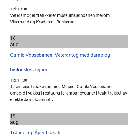
Tid:
10:30
Veterantoget trafikkerer museumsjernbanen mellom
Vikersund og Krøderen i Buskerud.
16
aug
Gamle Vossebanen: Veterantog med damp og
historiske vogner
Tid:
11:00
Ta en reise tilbake i tid med Museet Gamle Vossebanen
ombord i vakkert restaurerte jernbanevogner i teak, trukket av
et ekte damplokomotiv.
19
aug
Trøndelag: Åpent lokale