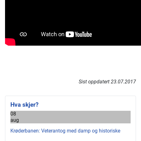
Sist oppdatert 23.07.2017
Hva skjer?
08
aug
Krøderbanen: Veterantog med damp og historiske