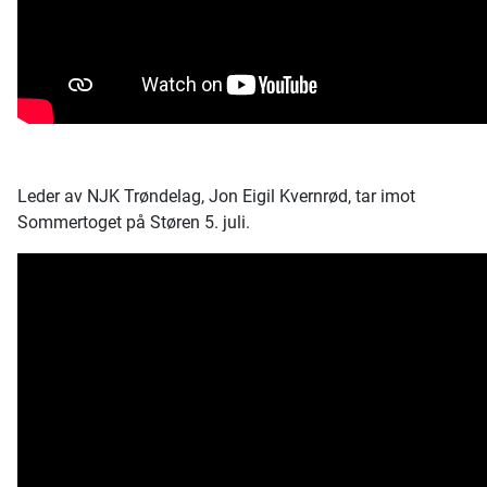
Leder av NJK Trøndelag, Jon Eigil Kvernrød, tar imot
Sommertoget på Støren 5. juli.