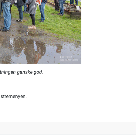
utningen ganske god.
enstremenyen.