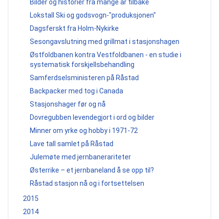
Bilder og historier fra mange år tilbake
Lokstall Ski og godsvogn-"produksjonen"
Dagsferskt fra Holm-Nykirke
Sesongavslutning med grillmat i stasjonshagen
Østfoldbanen kontra Vestfoldbanen - en studie i
systematisk forskjellsbehandling
Samferdselsministeren på Råstad
Backpacker med tog i Canada
Stasjonshager før og nå
Dovregubben levendegjort i ord og bilder
Minner om yrke og hobby i 1971-72
Lave tall samlet på Råstad
Julemøte med jernbanerariteter
Østerrike – et jernbaneland å se opp til?
Råstad stasjon nå og i fortsettelsen
2015
2014