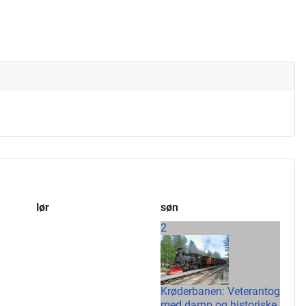
lør
søn
2
Krøderbanen: Veterantog
med damp og historiske