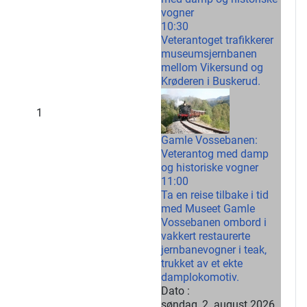
vogner
10:30
Veterantoget trafikkerer
museumsjernbanen
mellom Vikersund og
Krøderen i Buskerud.
1
Gamle Vossebanen:
Veterantog med damp
og historiske vogner
11:00
Ta en reise tilbake i tid
med Museet Gamle
Vossebanen ombord i
vakkert restaurerte
jernbanevogner i teak,
trukket av et ekte
damplokomotiv.
Dato :
søndag, 2. august 2026