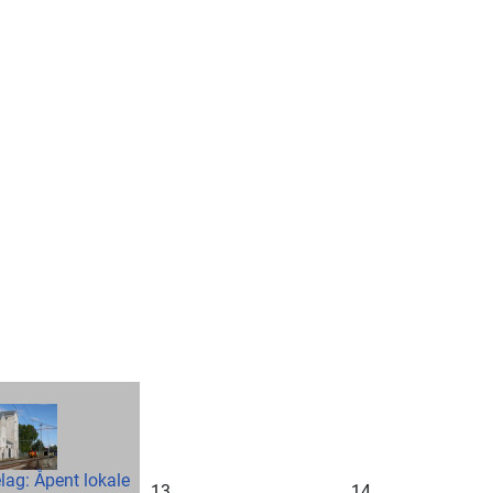
lag: Åpent lokale
13
14