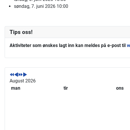
søndag, 7. juni 2026
10:00
Tips oss!
Aktiviteter som ønskes lagt inn kan meldes på e-post til
w
F
F
N
N
o
o
e
e
r
r
s
s
August 2026
r
r
t
t
man
tir
ons
i
i
e
e
g
g
å
m
e
e
r
å
å
m
n
r
å
e
n
d
e