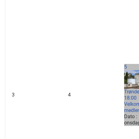
5
Trønde
3
4
18:00
Velkom
medle
Dato :
onsdag