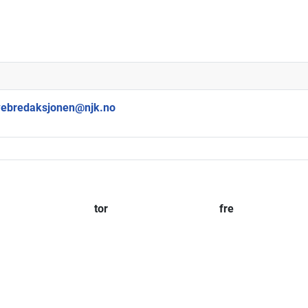
ebredaksjonen@njk.no
tor
fre