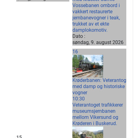
Vossebanen ombord i
vakkert restaurerte
jernbanevogner i teak,
trukket av et ekte
damplokomotiv.
Dato :
søndag, 9. august 2026
16
Krøderbanen: Veterantog
med damp og historiske
vogner
10:30
Veterantoget trafikkerer
museumsjernbanen
mellom Vikersund og
Krøderen i Buskerud.
15