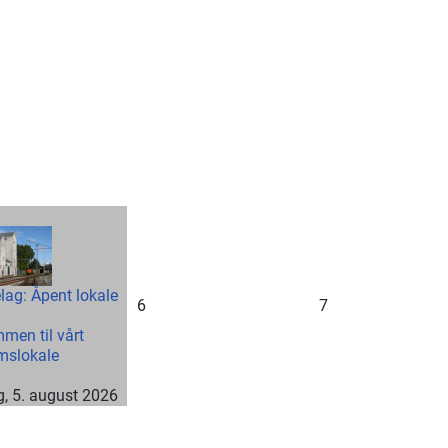
lag: Åpent lokale
6
7
men til vårt
mslokale
, 5. august 2026