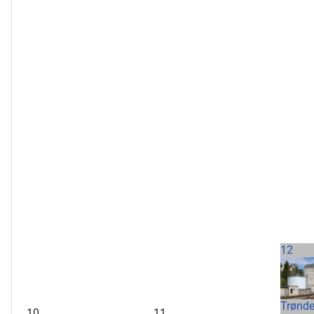
12
Trønde
10
11