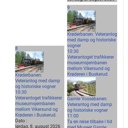
9
Krøderbanen: Veterantog
med damp og historiske
vogner
8
10:30
Veterantoget trafikkerer
museumsjernbanen
mellom Vikersund og
Krøderen i Buskerud.
Krøderbanen:
Veterantog med damp
og historiske vogner
10:30
Veterantoget trafikkerer
Gamle Vossebanen:
museumsjernbanen
Veterantog med damp
mellom Vikersund og
og historiske vogner
Krøderen i Buskerud.
11:00
Dato :
Ta en reise tilbake i tid
lørdag, 8. august 2026
med Museet Gamle