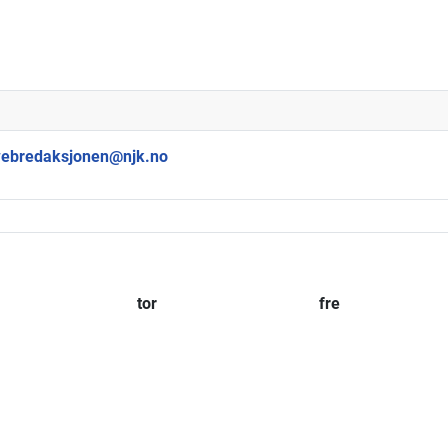
ebredaksjonen@njk.no
tor
fre