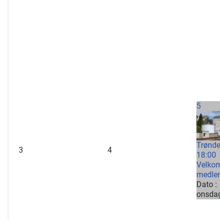
5
Trønde
3
4
18:00
Velkom
medle
Dato :
onsdag