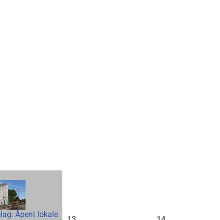
lag: Åpent lokale
13
14