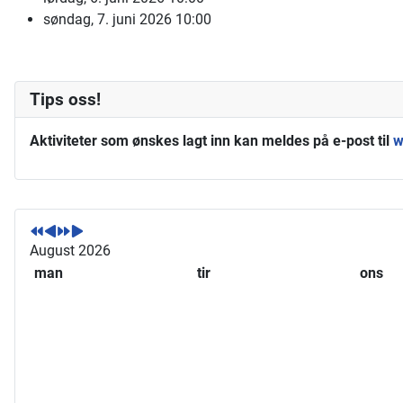
søndag, 7. juni 2026
10:00
Tips oss!
Aktiviteter som ønskes lagt inn kan meldes på e-post til
w
F
F
N
N
o
o
e
e
r
r
s
s
August 2026
r
r
t
t
man
tir
ons
i
i
e
e
g
g
å
m
e
e
r
å
å
m
n
r
å
e
n
d
e