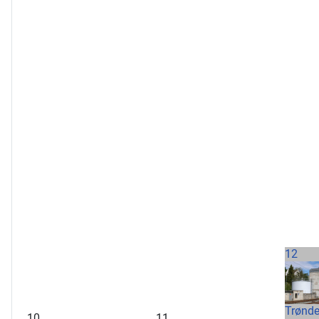
12
Trønde
10
11