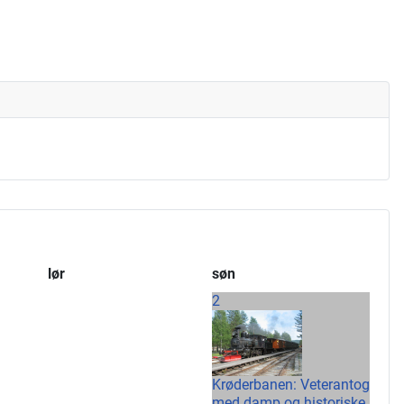
lør
søn
2
Krøderbanen: Veterantog
med damp og historiske