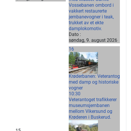
Vossebanen ombord i
vakkert restaurerte
jernbanevogner i teak,
trukket av et ekte
damplokomotiv.
Dato :
søndag, 9. august 2026
16
Krøderbanen: Veterantog
med damp og historiske
vogner
10:30
Veterantoget trafikkerer
museumsjernbanen
mellom Vikersund og
Krøderen i Buskerud.
15