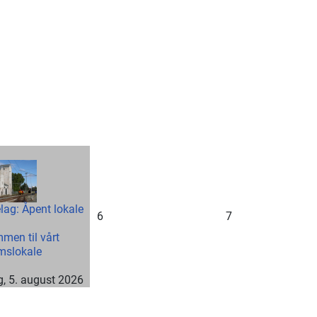
lag: Åpent lokale
6
7
men til vårt
mslokale
, 5. august 2026