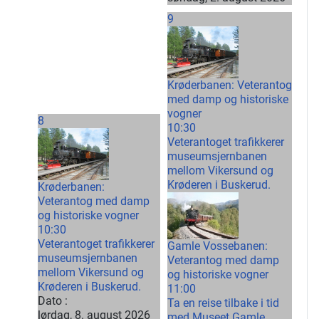
9
Krøderbanen: Veterantog
med damp og historiske
vogner
8
10:30
Veterantoget trafikkerer
museumsjernbanen
mellom Vikersund og
Krøderen i Buskerud.
Krøderbanen:
Veterantog med damp
og historiske vogner
10:30
Veterantoget trafikkerer
Gamle Vossebanen:
museumsjernbanen
Veterantog med damp
mellom Vikersund og
og historiske vogner
Krøderen i Buskerud.
11:00
Dato :
Ta en reise tilbake i tid
lørdag, 8. august 2026
med Museet Gamle