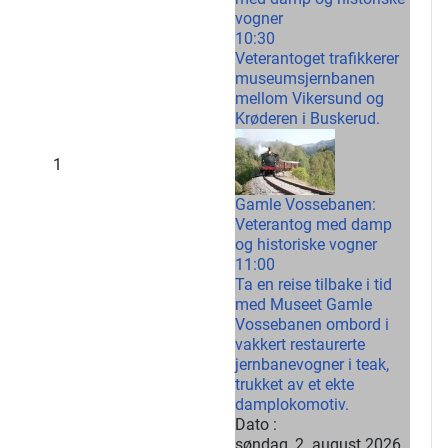
vogner
10:30
Veterantoget trafikkerer
museumsjernbanen
mellom Vikersund og
Krøderen i Buskerud.
1
Gamle Vossebanen:
Veterantog med damp
og historiske vogner
11:00
Ta en reise tilbake i tid
med Museet Gamle
Vossebanen ombord i
vakkert restaurerte
jernbanevogner i teak,
trukket av et ekte
damplokomotiv.
Dato :
søndag, 2. august 2026