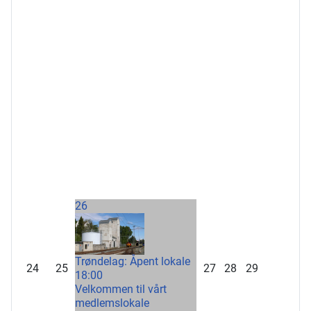
26
Trøndelag: Åpent lokale
24
25
27
28
29
18:00
Velkommen til vårt
medlemslokale