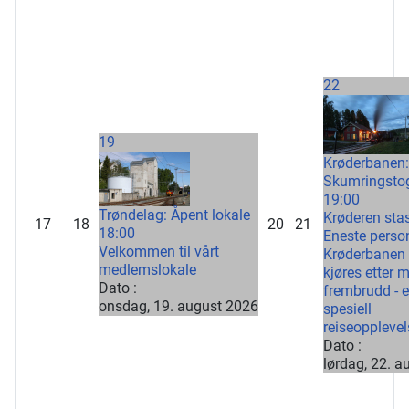
22
19
Krøderbanen:
Skumringsto
19:00
Trøndelag: Åpent lokale
Krøderen sta
17
18
20
21
18:00
Eneste perso
Velkommen til vårt
Krøderbanen
medlemslokale
kjøres etter 
Dato :
frembrudd - e
onsdag, 19. august 2026
spesiell
reiseopplevel
Dato :
lørdag, 22. 