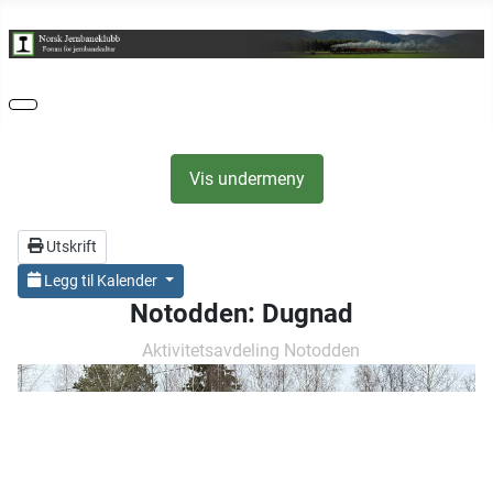
Vis undermeny
Utskrift
Legg til Kalender
Notodden: Dugnad
Aktivitetsavdeling Notodden