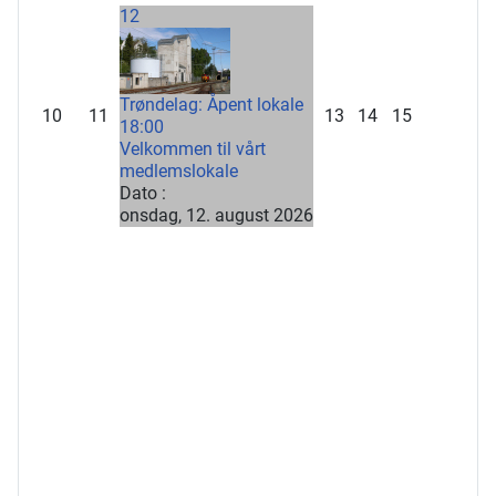
12
Trøndelag: Åpent lokale
10
11
13
14
15
18:00
Velkommen til vårt
medlemslokale
Dato :
onsdag, 12. august 2026