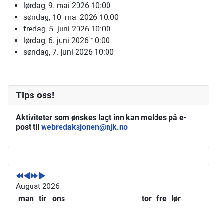
lørdag, 9. mai 2026
10:00
søndag, 10. mai 2026
10:00
fredag, 5. juni 2026
10:00
lørdag, 6. juni 2026
10:00
søndag, 7. juni 2026
10:00
Tips oss!
Aktiviteter som ønskes lagt inn kan meldes på e-
post til
webredaksjonen@njk.no
F
F
N
N
o
o
e
e
r
r
s
s
August 2026
r
r
t
t
man
tir
ons
tor
fre
lør
i
i
e
e
g
g
å
m