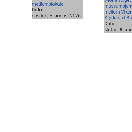
Veterantoget 
medlemslokale
museumsjer
Dato :
mellom Vike
onsdag, 5. august 2026
Krøderen i B
Dato :
lørdag, 8. au