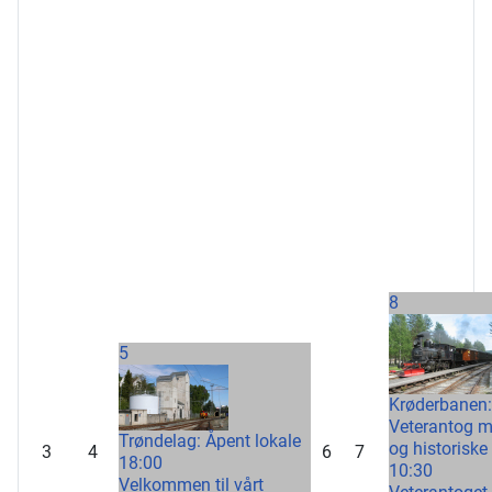
8
5
Krøderbanen:
Veterantog 
Trøndelag: Åpent lokale
og historiske
3
4
6
7
18:00
10:30
Velkommen til vårt