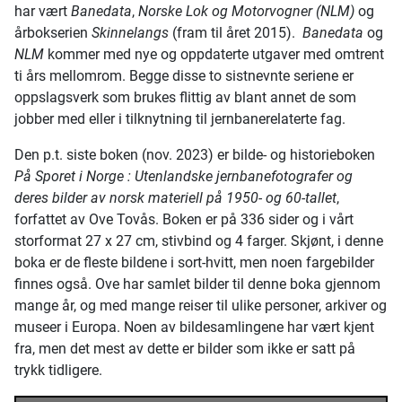
har vært
Banedata
,
Norske Lok og Motorvogner
(NLM)
og
årbokserien
Skinnelangs
(fram til året 2015).
Banedata
og
NLM
kommer med nye og oppdaterte utgaver med omtrent
ti års mellomrom. Begge disse to sistnevnte seriene er
oppslagsverk som brukes flittig av blant annet de som
jobber med eller i tilknytning til jernbanerelaterte fag.
Den p.t. siste boken (nov. 2023) er bilde- og historieboken
På Sporet i Norge : Utenlandske jernbanefotografer og
deres bilder av norsk materiell på 1950- og 60-tallet
,
forfattet av Ove Tovås. Boken er på 336 sider og i vårt
storformat 27 x 27 cm, stivbind og 4 farger. Skjønt, i denne
boka er de fleste bildene i sort-hvitt, men noen fargebilder
finnes også. Ove har samlet bilder til denne boka gjennom
mange år, og med mange reiser til ulike personer, arkiver og
museer i Europa. Noen av bildesamlingene har vært kjent
fra, men det mest av dette er bilder som ikke er satt på
trykk tidligere.