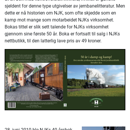
sjeldent for denne type utgivelser av jernbanelitteratur. Men
dette er nå historien om NJK, som ofte skjedde som en
kamp mot mange som motarbeidet NJKs virksomhet.
Bokas tittel er slik sett talende for NJKs virksomhet
gjennom sine første 50 år. Boka er fortsatt til salg i NJKs
nettbutikk, til den latterlig lave pris av 49 kroner.
28. juni 2010 ble NJKs 40-årsbok