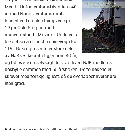
Med blikk for jernbanehistorien - 40
år med Norsk Jernbaneklubb
lansert ved en tilstelning ved spor
19 på Oslo S og tur med
museumstog til Movatn. Underveis
ble det servert lunch i spisevogn Eo
119. Boken presenterer store deler
av NJKs virksomhet gjennom 40 år,
og bør være en selvsagt del av ethvert NJK-medlems
bokhylle sammen med 50-årsboken. De to bøkene er
skrevet med forskjellig lest, så de overlapper hverandre i
liten grad.
Entusiastene og det frivillige miljøet