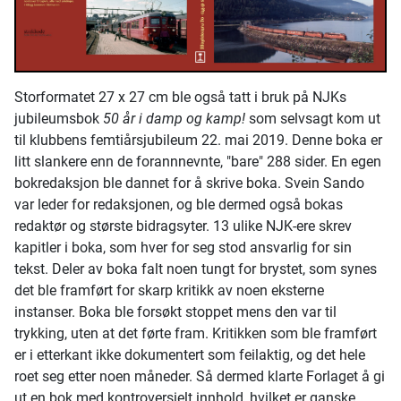
Storformatet 27 x 27 cm ble også tatt i bruk på NJKs
jubileumsbok
50 år i damp og kamp!
som selvsagt kom ut
til klubbens femtiårsjubileum 22. mai 2019. Denne boka er
litt slankere enn de forannnevnte, "bare" 288 sider. En egen
bokredaksjon ble dannet for å skrive boka. Svein Sando
var leder for redaksjonen, og ble dermed også bokas
redaktør og største bidragsyter. 13 ulike NJK-ere skrev
kapitler i boka, som hver for seg stod ansvarlig for sin
tekst. Deler av boka falt noen tungt for brystet, som synes
det ble framført for skarp kritikk av noen eksterne
instanser. Boka ble forsøkt stoppet mens den var til
trykking, uten at det førte fram. Kritikken som ble framført
er i etterkant ikke dokumentert som feilaktig, og det hele
roet seg etter noen måneder. Så dermed klarte Forlaget å gi
ut en bok med kontroversielt innhold, hvilket er ganske