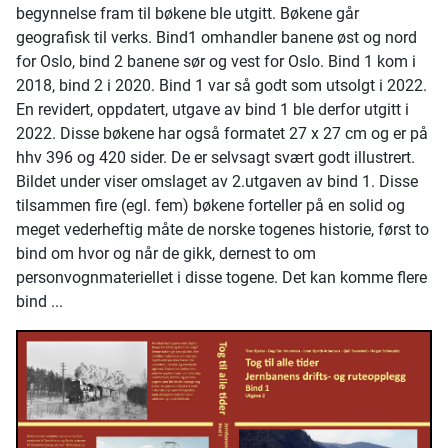
begynnelse fram til bøkene ble utgitt. Bøkene går
geografisk til verks. Bind1 omhandler banene øst og nord
for Oslo, bind 2 banene sør og vest for Oslo. Bind 1 kom i
2018, bind 2 i 2020. Bind 1 var så godt som utsolgt i 2022.
En revidert, oppdatert, utgave av bind 1 ble derfor utgitt i
2022. Disse bøkene har også formatet 27 x 27 cm og er på
hhv 396 og 420 sider. De er selvsagt svært godt illustrert.
Bildet under viser omslaget av 2.utgaven av bind 1. Disse
tilsammen fire (egl. fem) bøkene forteller på en solid og
meget vederheftig måte de norske togenes historie, først to
bind om hvor og når de gikk, dernest to om
personvognmateriellet i disse togene. Det kan komme flere
bind ...