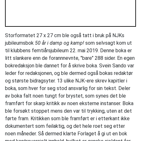
Storformatet 27 x 27 cm ble også tatt i bruk på NJKs
jubileumsbok
50 år i damp og kamp!
som selvsagt kom ut
til klubbens femtiårsjubileum 22. mai 2019. Denne boka er
litt slankere enn de forannnevnte, "bare" 288 sider. En egen
bokredaksjon ble dannet for å skrive boka. Svein Sando var
leder for redaksjonen, og ble dermed også bokas redaktør
og største bidragsyter. 13 ulike NJK-ere skrev kapitler i
boka, som hver for seg stod ansvarlig for sin tekst. Deler
av boka falt noen tungt for brystet, som synes det ble
framført for skarp kritikk av noen eksterne instanser. Boka
ble forsøkt stoppet mens den var til trykking, uten at det
førte fram. Kritikken som ble framført er i etterkant ikke
dokumentert som feilaktig, og det hele roet seg etter
noen måneder. Så dermed klarte Forlaget å gi ut en bok