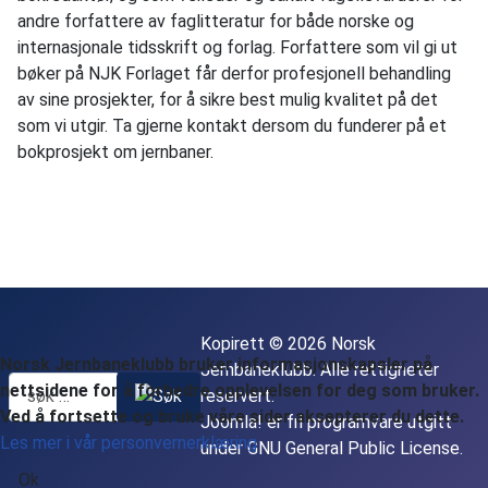
andre forfattere av faglitteratur for både norske og
internasjonale tidsskrift og forlag. Forfattere som vil gi ut
bøker på NJK Forlaget får derfor profesjonell behandling
av sine prosjekter, for å sikre best mulig kvalitet på det
som vi utgir. Ta gjerne kontakt dersom du funderer på et
bokprosjekt om jernbaner.
Kopirett © 2026 Norsk
Norsk Jernbaneklubb bruker informasjonskapsler på
Jernbaneklubb. Alle rettigheter
nettsidene for å forbedre opplevelsen for deg som bruker.
reservert.
Ved å fortsette og bruke våre sider aksepterer du dette.
Joomla!
er fri programvare utgitt
Les mer i vår personvernerklæring
under
GNU General Public License.
Ok