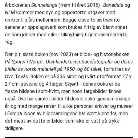
årbokserien
Skinnelangs
(fram til året 2015).
Banedata
og
NLM
kommer med nye og oppdaterte utgaver med
omtrent ti års mellomrom. Begge disse to sistnevnte
seriene er oppslagsverk som brukes flittig av blant annet
de som jobber med eller i tilknytning til jernbanerelaterte
fag.
Den p.t. siste boken (nov. 2023) er bilde- og historieboken
På Sporet i Norge : Utenlandske jernbanefotografer og deres
bilder av norsk materiell på 1950- og 60-tallet
, forfattet av
Ove Tovås. Boken er på 336 sider og i vårt storformat 27 x
27 cm, stivbind og 4 farger. Skjønt, i denne boka er de
fleste bildene i sort-hvitt, men noen fargebilder finnes
også. Ove har samlet bilder til denne boka gjennom mange
år, og med mange reiser til ulike personer, arkiver og museer
i Europa. Noen av bildesamlingene har vært kjent fra, men
det mest av dette er bilder som ikke er satt på trykk
tidligere.