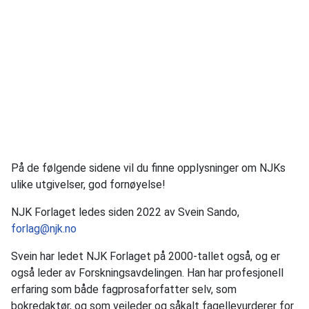
På de følgende sidene vil du finne opplysninger om NJKs
ulike utgivelser, god fornøyelse!
NJK Forlaget ledes siden 2022 av Svein Sando,
forlag@njk.no
Svein har ledet NJK Forlaget på 2000-tallet også, og er
også leder av Forskningsavdelingen. Han har profesjonell
erfaring som både fagprosaforfatter selv, som
bokredaktør, og som veileder og såkalt fagellevurderer for