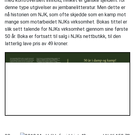
med kontroversielt innhold, hvilket er ganske sjeldent for
denne type utgivelser av jernbanelitteratur. Men dette er
nå historien om NJK, som ofte skjedde som en kamp mot
mange som motarbeidet NJKs virksomhet. Bokas tittel er
slik sett talende for NJKs virksomhet gjennom sine første
50 år. Boka er fortsatt til salg i NJKs nettbutikk, til den
latterlig lave pris av 49 kroner.