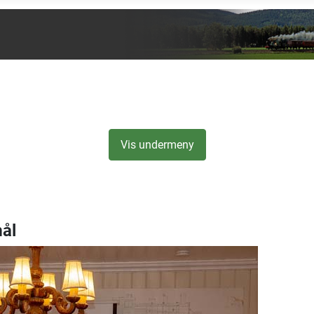
Vis undermeny
ål