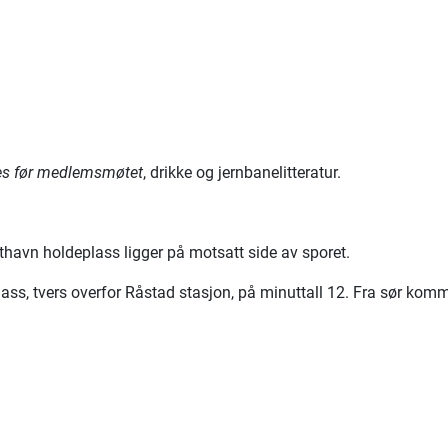
res før medlemsmøtet
, drikke og jernbanelitteratur.
fthavn holdeplass ligger på motsatt side av sporet.
ss, tvers overfor Råstad stasjon, på minuttall 12. Fra sør komm