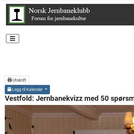
Utskrift
Legg til Kalender
Vestfold: Jernbanekvizz med 50 spørsm