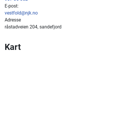
E-post:
vestfold@njk.no
Adresse
råstadveien 204, sandefjord
Kart