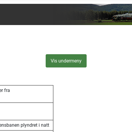
Vis undermeny
er fra
nsbanen plyndret i natt