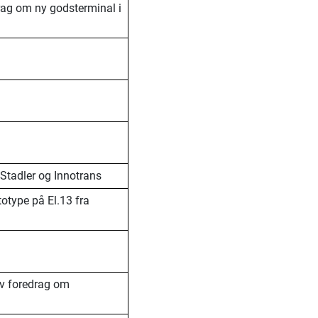
rag om ny godsterminal i
 Stadler og Innotrans
otype på El.13 fra
av foredrag om