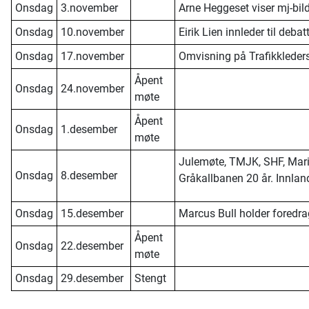
Onsdag
3.november
Arne Heggeset viser mj-bild
Onsdag
10.november
Eirik Lien innleder til deb
Onsdag
17.november
Omvisning på Trafikkleder
Åpent
Onsdag
24.november
møte
Åpent
Onsdag
1.desember
møte
Julemøte, TMJK, SHF, Mar
Onsdag
8.desember
Gråkallbanen 20 år. Innla
Onsdag
15.desember
Marcus Bull holder fored
Åpent
Onsdag
22.desember
møte
Onsdag
29.desember
Stengt