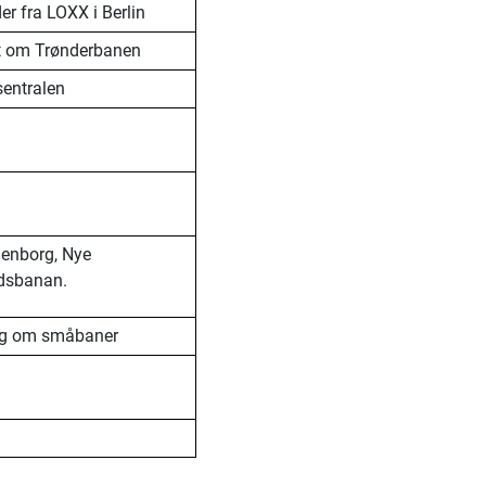
er fra LOXX i Berlin
att om Trønderbanen
sentralen
ienborg, Nye
ndsbanan.
rag om småbaner