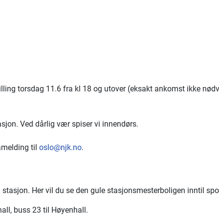
lling torsdag 11.6 fra kl 18 og utover (eksakt ankomst ikke nød
jon. Ved dårlig vær spiser vi innendørs.
melding til
oslo@njk.no
.
asjon. Her vil du se den gule stasjonsmesterboligen inntil spor 
all, buss 23 til Høyenhall.