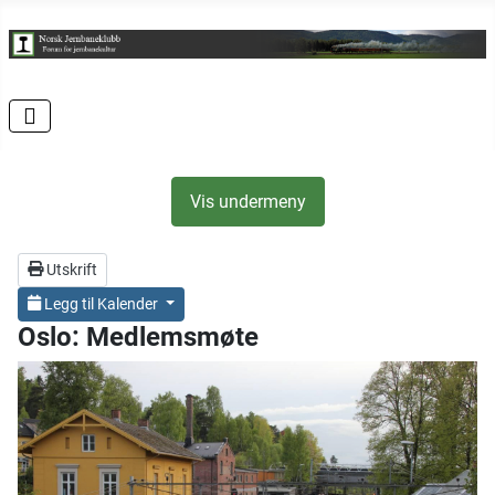
Vis undermeny
Utskrift
Legg til Kalender
Oslo: Medlemsmøte