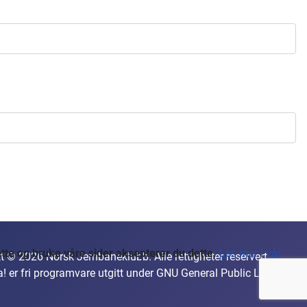
te og bruke våre sider aksepterer du dette.
Les mer i vår
t © 2026 Norsk Jernbaneklubb. Alle rettigheter reservert.
a!
er fri programvare utgitt under
GNU General Public License.