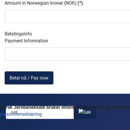
Amount in Norwegian kroner (NOK)
(*)
Betalingsinfo
Payment Information
Betal nå / Pay now
Norsk Jernbaneklubb bruker informasjonskapsler på nettsidene
personvernerklæring
Ok