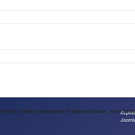
 for å forbedre opplevelsen for deg som bruker. Ved å fortset
Kopiret
Jooml