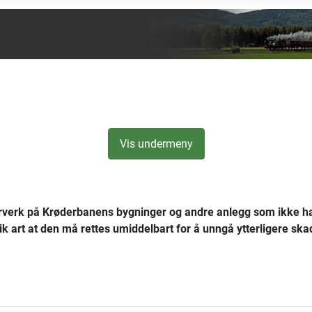
Vis undermeny
rverk på Krøderbanens bygninger og andre anlegg som ikke har d
slik art at den må rettes umiddelbart for å unngå ytterligere sk