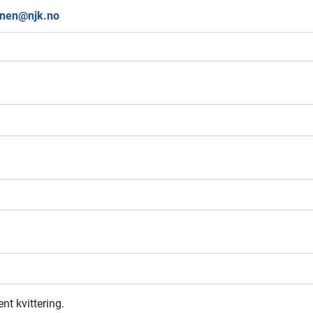
anen@njk.no
nt kvittering.