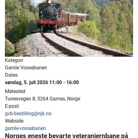
Kategori
Gamle Vossebanen
Dates
søndag, 5. juli 2026
11:00
-
16:00
Møtested
Tunesvegen 8, 5264 Garnes, Norge
E-post:
gvb-bestilling@njk.no
Webside
gamle-vossebanen
Norges eneste bevarte veteranjernbane på