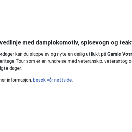
vedlinje med damplokomotiv, spisevogn og teak
rdager kan du slappe av og nyte en deilig utflukt på
Gamle Vos
ritage Tour som er en rundreise med veteranskip, veterantog og
lgte dager.
mer informasjon,
besøk vår nettside
.