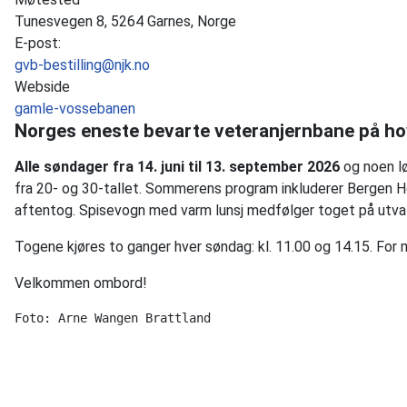
Tunesvegen 8, 5264 Garnes, Norge
E-post:
gvb-bestilling@njk.no
Webside
gamle-vossebanen
Norges eneste bevarte veteranjernbane på ho
Alle søndager fra 14. juni til 13. september 2026
og noen lø
fra 20- og 30-tallet. Sommerens program inkluderer Bergen He
aftentog. Spisevogn med varm lunsj medfølger toget på utva
Togene kjøres to ganger hver søndag: kl. 11.00 og 14.15. For 
Velkommen ombord!
Foto: Arne Wangen Brattland