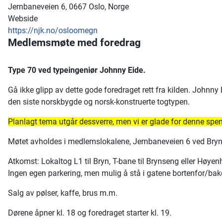
Jernbaneveien 6, 0667 Oslo, Norge
Webside
https://njk.no/osloomegn
Medlemsmøte med foredrag
Type 70 ved typeingeniør Johnny Eide.
Gå ikke glipp av dette gode foredraget rett fra kilden. Johnn
den siste norskbygde og norsk-konstruerte togtypen.
Planlagt tema utgår dessverre, men vi er glade for denne spe
Møtet avholdes i medlemslokalene, Jernbaneveien 6 ved Bryn st
Atkomst: Lokaltog L1 til Bryn, T-bane til Brynseng eller Høyenh
Ingen egen parkering, men mulig å stå i gatene bortenfor/bak
Salg av pølser, kaffe, brus m.m.
Dørene åpner kl. 18 og foredraget starter kl. 19.