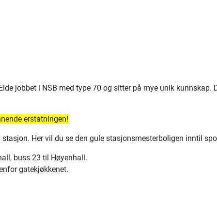
y Eide jobbet i NSB med type 70 og sitter på mye unik kunnskap.
nnende erstatningen!
asjon. Her vil du se den gule stasjonsmesterboligen inntil spor 
all, buss 23 til Høyenhall.
enfor gatekjøkkenet.