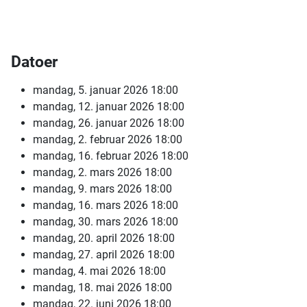
Datoer
mandag, 5. januar 2026
18:00
mandag, 12. januar 2026
18:00
mandag, 26. januar 2026
18:00
mandag, 2. februar 2026
18:00
mandag, 16. februar 2026
18:00
mandag, 2. mars 2026
18:00
mandag, 9. mars 2026
18:00
mandag, 16. mars 2026
18:00
mandag, 30. mars 2026
18:00
mandag, 20. april 2026
18:00
mandag, 27. april 2026
18:00
mandag, 4. mai 2026
18:00
mandag, 18. mai 2026
18:00
mandag, 22. juni 2026
18:00