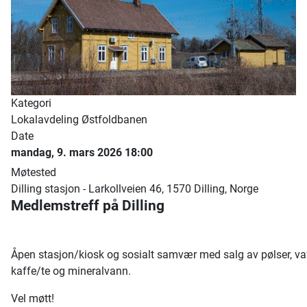
Kategori
Lokalavdeling Østfoldbanen
Date
mandag, 9. mars 2026
18:00
Møtested
Dilling stasjon - Larkollveien 46, 1570 Dilling, Norge
Medlemstreff på Dilling
Åpen stasjon/kiosk og sosialt samvær med salg av pølser, vaf
kaffe/te og mineralvann.
Vel møtt!