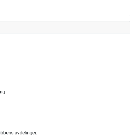
ing
ubbens avdelinger.