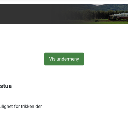
Vis undermeny
estua
ulighet for trikken der.