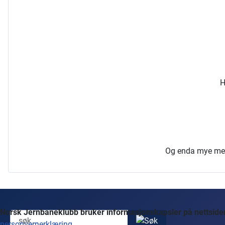
H
Og enda mye mer, 
Norsk Jernbaneklubb bruker informasjonskapsler på nettsidene
personvernerklæring