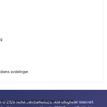
ng
ubbens avdelinger.
te og bruke våre sider aksepterer du dette.
Les mer i vår
t © 2026 Norsk Jernbaneklubb. Alle rettigheter reservert.