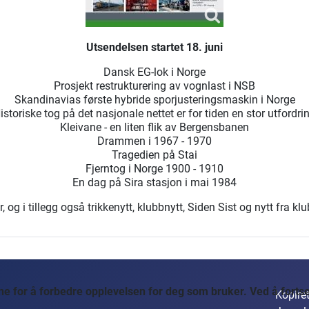
Utsendelsen startet 18. juni
Dansk EG-lok i Norge
Prosjekt restrukturering av vognlast i NSB
Skandinavias første hybride sporjusteringsmaskin i Norge
istoriske tog på det nasjonale nettet er for tiden en stor utfordri
Kleivane - en liten flik av Bergensbanen
Drammen i 1967 - 1970
Tragedien på Stai
Fjerntog i Norge 1900 - 1910
En dag på Sira stasjon i mai 1984
og i tillegg også trikkenytt, klubbnytt, Siden Sist og nytt fra kl
 for å forbedre opplevelsen for deg som bruker. Ved å fortset
Kopiret