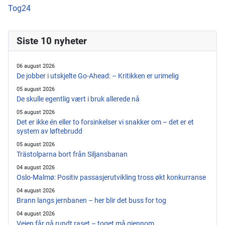
Tog24
Siste 10 nyheter
06 august 2026
De jobber i utskjelte Go-Ahead: – Kritikken er urimelig
05 august 2026
De skulle egentlig vært i bruk allerede nå
05 august 2026
Det er ikke én eller to forsinkelser vi snakker om – det er et
system av løftebrudd
05 august 2026
Trästolparna bort från Siljansbanan
04 august 2026
Oslo-Malmø: Positiv passasjerutvikling tross økt konkurranse
04 august 2026
Brann langs jernbanen – her blir det buss for tog
04 august 2026
Veien får gå rundt raset – toget må gjennom