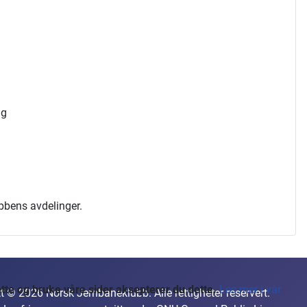
ng
ubbens avdelinger.
te og bruke våre sider aksepterer du dette.
Les mer i vår
t © 2026 Norsk Jernbaneklubb. Alle rettigheter reservert.