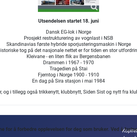
Utsendelsen startet 18. juni
Dansk EG-lok i Norge
Prosjekt restrukturering av vognlast i NSB
Skandinavias første hybride sporjusteringsmaskin i Norge
istoriske tog på det nasjonale nettet er for tiden en stor utfordri
Kleivane - en liten flik av Bergensbanen
Drammen i 1967 - 1970
Tragedien på Stai
Fjerntog i Norge 1900 - 1910
En dag på Sira stasjon i mai 1984
og i tillegg også trikkenytt, klubbnytt, Siden Sist og nytt fra kl
 for å forbedre opplevelsen for deg som bruker. Ved å fortset
Kopiret