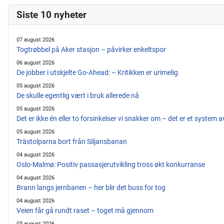
Siste 10 nyheter
07 august 2026
Togtrøbbel på Aker stasjon – påvirker enkeltspor
06 august 2026
De jobber i utskjelte Go-Ahead: – Kritikken er urimelig
05 august 2026
De skulle egentlig vært i bruk allerede nå
05 august 2026
Det er ikke én eller to forsinkelser vi snakker om – det er et system 
05 august 2026
Trästolparna bort från Siljansbanan
04 august 2026
Oslo-Malmø: Positiv passasjerutvikling tross økt konkurranse
04 august 2026
Brann langs jernbanen – her blir det buss for tog
04 august 2026
Veien får gå rundt raset – toget må gjennom
03 august 2026