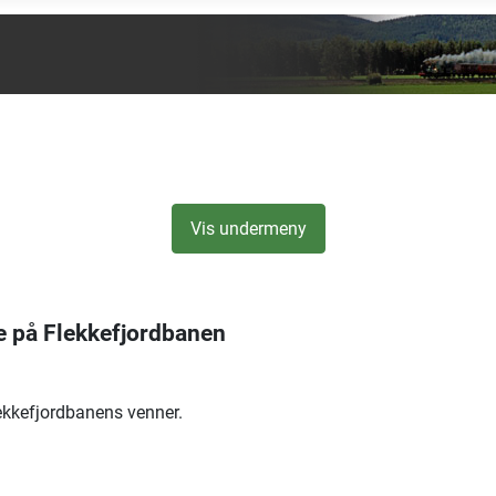
Vis undermeny
re på Flekkefjordbanen
lekkefjordbanens venner.