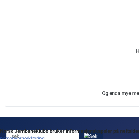
H
Og enda mye mer, 
Norsk Jernbaneklubb bruker informasjonskapsler på nettsidene
personvernerklæring