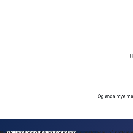
H
Og enda mye mer, 
Norsk Jernbaneklubb bruker informasjonskapsler på nettsidene