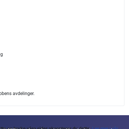
ng
ubbens avdelinger.
te og bruke våre sider aksepterer du dette.
Les mer i vår