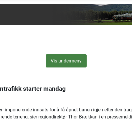
Vis undermeny
ontrafikk starter mandag
 en imponerende innsats for å få åpnet banen igjen etter den tra
rende terreng, sier regiondirektør Thor Brækkan i en pressemeld