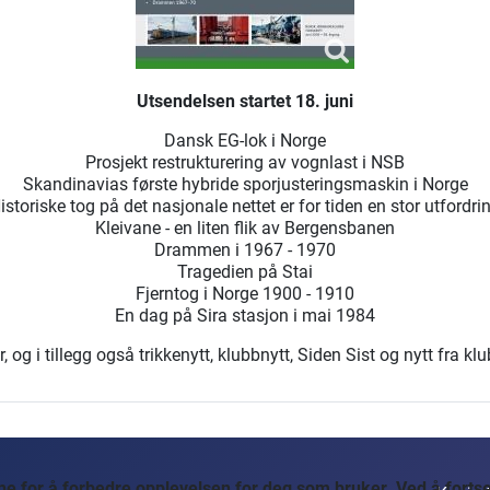
Utsendelsen startet 18. juni
Dansk EG-lok i Norge
Prosjekt restrukturering av vognlast i NSB
Skandinavias første hybride sporjusteringsmaskin i Norge
istoriske tog på det nasjonale nettet er for tiden en stor utfordri
Kleivane - en liten flik av Bergensbanen
Drammen i 1967 - 1970
Tragedien på Stai
Fjerntog i Norge 1900 - 1910
En dag på Sira stasjon i mai 1984
og i tillegg også trikkenytt, klubbnytt, Siden Sist og nytt fra kl
 for å forbedre opplevelsen for deg som bruker. Ved å fortset