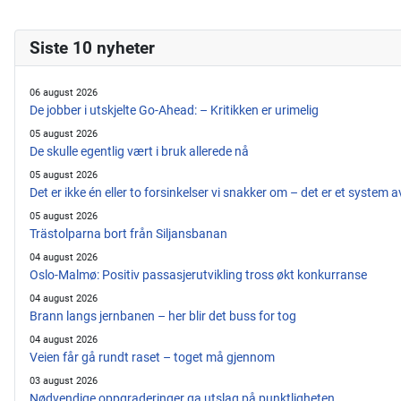
Siste 10 nyheter
06 august 2026
De jobber i utskjelte Go-Ahead: – Kritikken er urimelig
05 august 2026
De skulle egentlig vært i bruk allerede nå
05 august 2026
Det er ikke én eller to forsinkelser vi snakker om – det er et system 
05 august 2026
Trästolparna bort från Siljansbanan
04 august 2026
Oslo-Malmø: Positiv passasjerutvikling tross økt konkurranse
04 august 2026
Brann langs jernbanen – her blir det buss for tog
04 august 2026
Veien får gå rundt raset – toget må gjennom
03 august 2026
Nødvendige oppgraderinger ga utslag på punktligheten