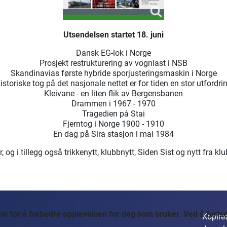
Utsendelsen startet 18. juni
Dansk EG-lok i Norge
Prosjekt restrukturering av vognlast i NSB
Skandinavias første hybride sporjusteringsmaskin i Norge
istoriske tog på det nasjonale nettet er for tiden en stor utfordri
Kleivane - en liten flik av Bergensbanen
Drammen i 1967 - 1970
Tragedien på Stai
Fjerntog i Norge 1900 - 1910
En dag på Sira stasjon i mai 1984
og i tillegg også trikkenytt, klubbnytt, Siden Sist og nytt fra kl
 for å forbedre opplevelsen for deg som bruker. Ved å fortset
Kopiret