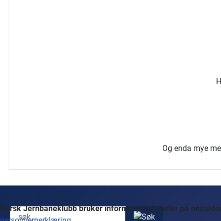
H
Og enda mye mer, 
Norsk Jernbaneklubb bruker informasjonskapsler på nettsidene
personvernerklæring