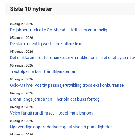
Siste 10 nyheter
06 august 2026
De jobber i utskjelte Go-Ahead: – Kritikken er urimelig
05 august 2026
De skulle egentlig vært i bruk allerede nå
05 august 2026
Det er ikke én eller to forsinkelser vi snakker om – det er et system 
05 august 2026
Trästolparna bort från Siljansbanan
04 august 2026
Oslo-Malmø: Positiv passasjerutvikling tross økt konkurranse
04 august 2026
Brann langs jernbanen – her blir det buss for tog
04 august 2026
Veien får gå rundt raset – toget må gjennom
03 august 2026
Nødvendige oppgraderinger ga utslag på punktligheten
03 august 2026