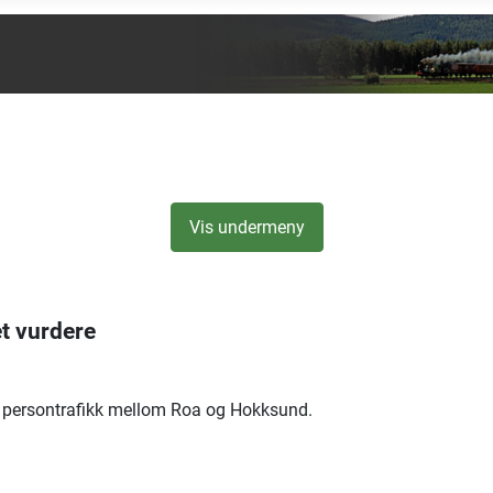
Vis undermeny
et vurdere
av persontrafikk mellom Roa og Hokksund.