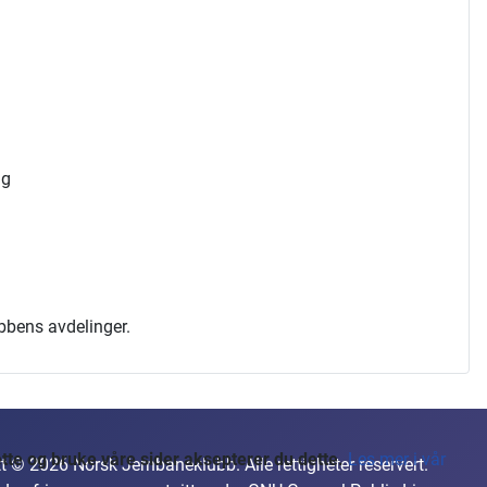
ng
ubbens avdelinger.
te og bruke våre sider aksepterer du dette.
Les mer i vår
t © 2026 Norsk Jernbaneklubb. Alle rettigheter reservert.