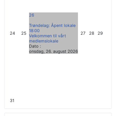
26
Trøndelag: Åpent lokale
18:00
24
25
27
28
29
Velkommen til vårt
medlemslokale
Dato :
onsdag, 26. august 2026
31