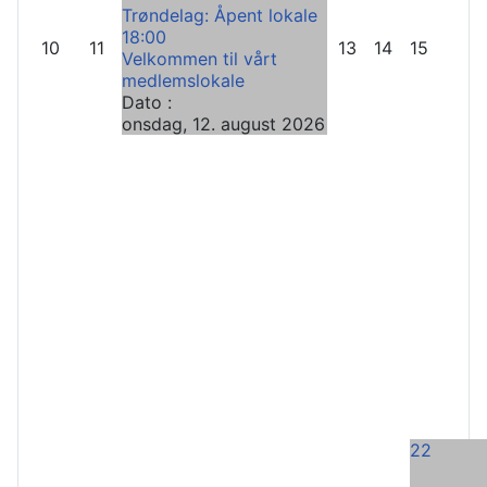
Trøndelag: Åpent lokale
18:00
10
11
13
14
15
Velkommen til vårt
medlemslokale
Dato :
onsdag, 12. august 2026
22