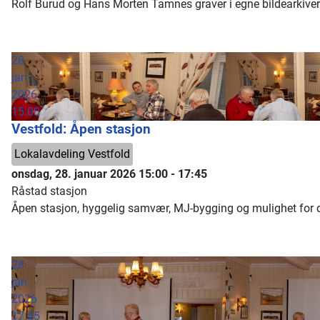
Rolf Burud og Hans Morten Tamnes graver i egne bildearkiver
28
jan
2026
15:00
Vestfold: Åpen stasjon
Lokalavdeling Vestfold
onsdag, 28. januar 2026
15:00
-
17:45
Råstad stasjon
Åpen stasjon, hyggelig samvær, MJ-bygging og mulighet for dy
28
jan
2026
17:45