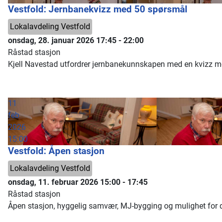
Vestfold: Jernbanekvizz med 50 spørsmål
Lokalavdeling Vestfold
onsdag, 28. januar 2026
17:45
-
22:00
Råstad stasjon
Kjell Navestad utfordrer jernbanekunnskapen med en kvizz 
11
feb
2026
15:00
Vestfold: Åpen stasjon
Lokalavdeling Vestfold
onsdag, 11. februar 2026
15:00
-
17:45
Råstad stasjon
Åpen stasjon, hyggelig samvær, MJ-bygging og mulighet for dy