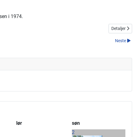
sen i 1974.
Detaljer
Neste
lør
søn
2