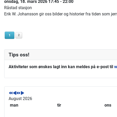
onsdag, 18. mars 2026
17:45
-
22:00
Råstad stasjon
Erik W. Johansson gir oss bilder og historier fra tiden som j
1
2
Tips oss!
Aktiviteter som ønskes lagt inn kan meldes på e-post til
w
F
F
N
N
o
o
e
e
r
r
s
s
August 2026
r
r
t
t
man
tir
ons
i
i
e
e
g
g
å
m