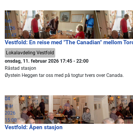
11
feb
2026
17:45
Vestfold: En reise med "The Canadian" mellom To
Lokalavdeling Vestfold
onsdag, 11. februar 2026
17:45
-
22:00
Råstad stasjon
Øystein Heggen tar oss med på togtur tvers over Canada.
04
mar
2026
15:00
Vestfold: Åpen stasjon