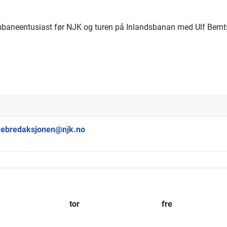
ernbaneentusiast før NJK og turen på Inlandsbanan med Ulf Bernt
ebredaksjonen@njk.no
tor
fre