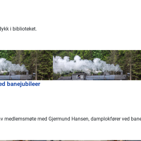
kk i biblioteket.
d banejubileer
gt av medlemsmøte med Gjermund Hansen, damplokfører ved banej