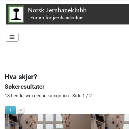
Hva skjer?
Søkeresultater
18 hendelser i denne kategorien
- Side 1 / 2
1
2
14
jan