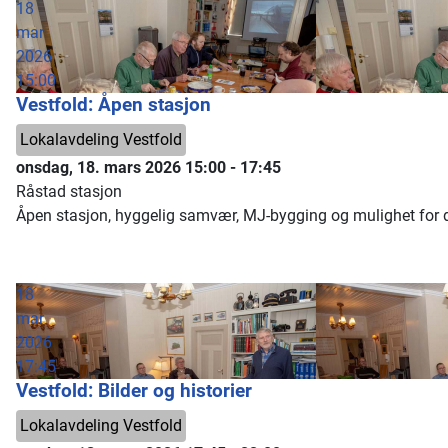
18
mar
2026
15:00
Vestfold: Åpen stasjon
Lokalavdeling Vestfold
onsdag, 18. mars 2026
15:00
-
17:45
Råstad stasjon
Åpen stasjon, hyggelig samvær, MJ-bygging og mulighet for dy
18
mar
2026
17:45
Vestfold: Bilder og historier
Lokalavdeling Vestfold