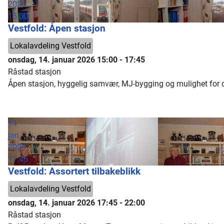
2026
15:00
Vestfold: Åpen stasjon
Lokalavdeling Vestfold
onsdag, 14. januar 2026
15:00
-
17:45
Råstad stasjon
Åpen stasjon, hyggelig samvær, MJ-bygging og mulighet for dy
14
jan
2026
17:45
Vestfold: Assortert tilbakeblikk
Lokalavdeling Vestfold
onsdag, 14. januar 2026
17:45
-
22:00
Råstad stasjon