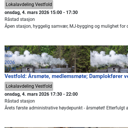
Lokalavdeling Vestfold
onsdag, 4. mars 2026
15:00
-
17:30
Råstad stasjon
Åpen stasjon, hyggelig samvær, MJ-bygging og mulighet for dy
04
mar
2026
17:30
Vestfold: Årsmøte, medlemsmøte; Damplokfører ve
Lokalavdeling Vestfold
onsdag, 4. mars 2026
17:30
-
22:00
Råstad stasjon
Årets første administrative høydepunkt - årsmøtet! Etterful