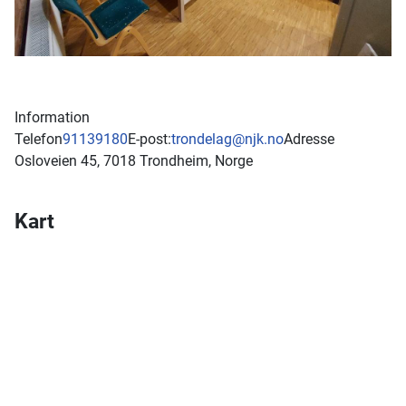
Information
Telefon
91139180
E-post:
trondelag@njk.no
Adresse
Osloveien 45, 7018 Trondheim, Norge
Kart