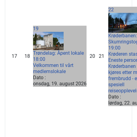
22
19
Krøderbanen:
Skumringsto
19:00
Trøndelag: Åpent lokale
Krøderen sta
17
18
20
21
18:00
Eneste perso
Velkommen til vårt
Krøderbanen
medlemslokale
kjøres etter 
Dato :
frembrudd - e
onsdag, 19. august 2026
spesiell
reiseopplevel
Dato :
lørdag, 22. 