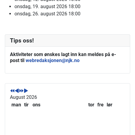
onsdag, 19. august 2026
18:00
onsdag, 26. august 2026
18:00
Tips oss!
Aktiviteter som ønskes lagt inn kan meldes på e-
post til
webredaksjonen@njk.no
F
F
N
N
o
o
e
e
r
r
s
s
August 2026
r
r
t
t
man
tir
ons
tor
fre
lør
i
i
e
e
g
g
å
m
e
e
r
å
å
m
n
r
å
e