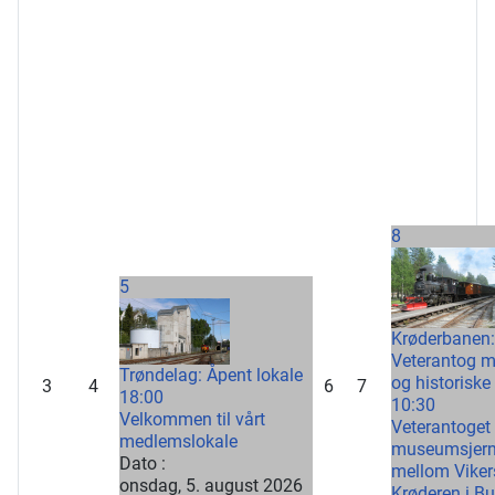
8
5
Krøderbanen:
Veterantog 
Trøndelag: Åpent lokale
og historiske
3
4
6
7
18:00
10:30
Velkommen til vårt
Veterantoget 
medlemslokale
museumsjer
Dato :
mellom Vike
onsdag, 5. august 2026
Krøderen i B