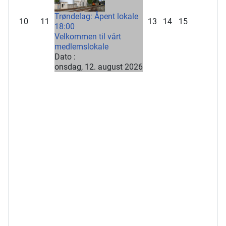
Trøndelag: Åpent lokale
10
11
13
14
15
18:00
Velkommen til vårt
medlemslokale
Dato :
onsdag, 12. august 2026