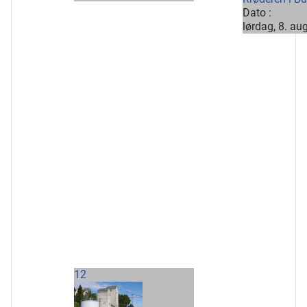
Dato :
lørdag, 8. au
12