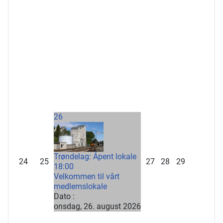
26
Trøndelag: Åpent lokale
24
25
27
28
29
18:00
Velkommen til vårt
medlemslokale
Dato :
onsdag, 26. august 2026