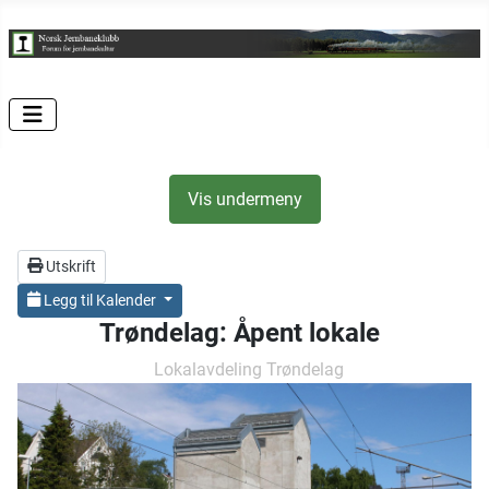
Vis undermeny
Utskrift
Legg til Kalender
Trøndelag: Åpent lokale
Lokalavdeling Trøndelag