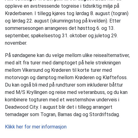
oppleve en avstressende togreise i tidsriktig miljø på
Krøderbanen. I tillegg kjøres tog lørdag 8. august (togran)
og lørdag 22. august (skumringstog på kvelden). Etter
sommersesongen arrangeres det høsttog 6. og 13.
september, spøkelsestog 31. oktober og juletog 29.
november.
På søndagene kan du velge mellom ulike reisealternativer,
med alt fra turer med damptoget på hele strekningen
mellom Vikersund og Krøderen til korte turer med
motorvogn og damptog mellom Krøderen og Kløftefoss.
Du kan også bli med på rundturer som inkluderer båttur
med M/S Kryllingen og reise med veteranbuss, og du kan
kombinere togturen med et westernshow underveis i
Deadwood City. I august blir det i tillegg arrangert
temadager som Togran, Barnas dag og Stordriftsdag.
Klikk her for mer informasjon