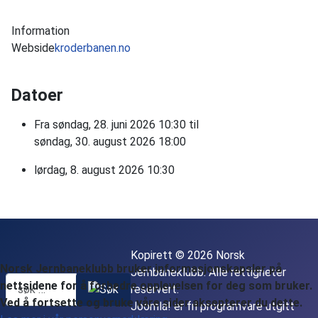
Information
Webside
kroderbanen.no
Datoer
Fra
søndag, 28. juni 2026
10:30
til
søndag, 30. august 2026
18:00
lørdag, 8. august 2026
10:30
Kopirett © 2026 Norsk
Norsk Jernbaneklubb bruker informasjonskapsler på
Jernbaneklubb. Alle rettigheter
nettsidene for å forbedre opplevelsen for deg som bruker.
reservert.
Ved å fortsette og bruke våre sider aksepterer du dette.
Joomla!
er fri programvare utgitt