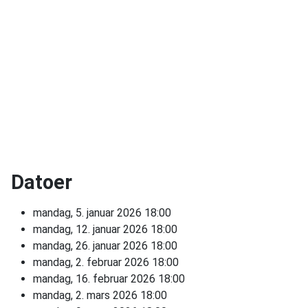
Datoer
mandag, 5. januar 2026
18:00
mandag, 12. januar 2026
18:00
mandag, 26. januar 2026
18:00
mandag, 2. februar 2026
18:00
mandag, 16. februar 2026
18:00
mandag, 2. mars 2026
18:00