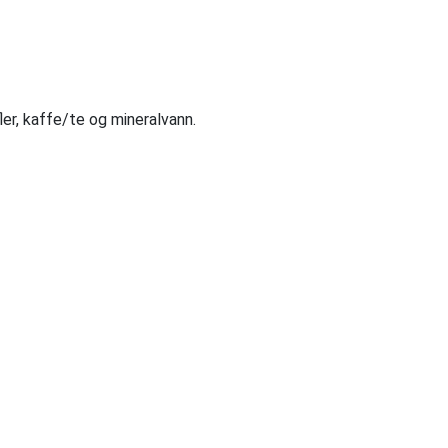
er, kaffe/te og mineralvann.