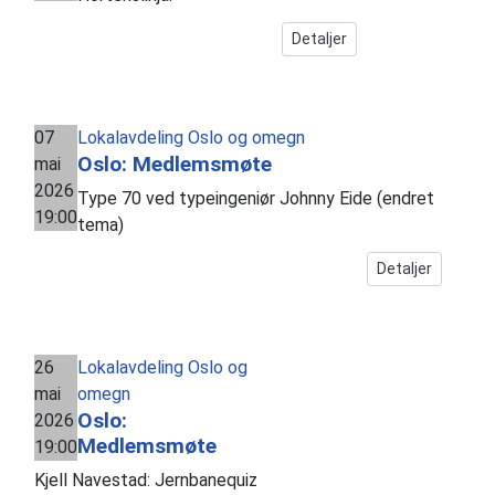
Detaljer
07
Lokalavdeling Oslo og omegn
Oslo: Medlemsmøte
mai
2026
Type 70 ved typeingeniør Johnny Eide (endret
19:00
tema)
Detaljer
26
Lokalavdeling Oslo og
mai
omegn
Oslo:
2026
Medlemsmøte
19:00
Kjell Navestad: Jernbanequiz