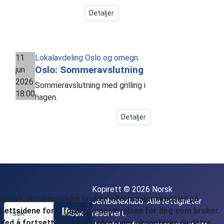
Detaljer
11
Lokalavdeling Oslo og omegn
Oslo: Sommeravslutning
jun
2026
Sommeravslutning med grilling i
18:00
hagen.
Detaljer
Kopirett © 2026 Norsk
Norsk Jernbaneklubb bruker informasjonskapsler på
Jernbaneklubb. Alle rettigheter
nettsidene for å forbedre opplevelsen for deg som bruker.
reservert.
Ved å fortsette og bruke våre sider aksepterer du dette.