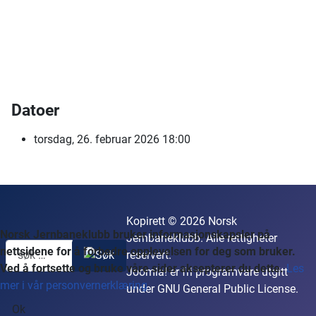
Datoer
torsdag, 26. februar 2026
18:00
Kopirett © 2026 Norsk
Norsk Jernbaneklubb bruker informasjonskapsler på
Jernbaneklubb. Alle rettigheter
nettsidene for å forbedre opplevelsen for deg som bruker.
reservert.
Ved å fortsette og bruke våre sider aksepterer du dette.
Les
Joomla!
er fri programvare utgitt
mer i vår personvernerklæring
under
GNU General Public License.
Ok