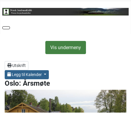
Vis undermeny
Utskrift
Legg til Kalender
Oslo: Årsmøte