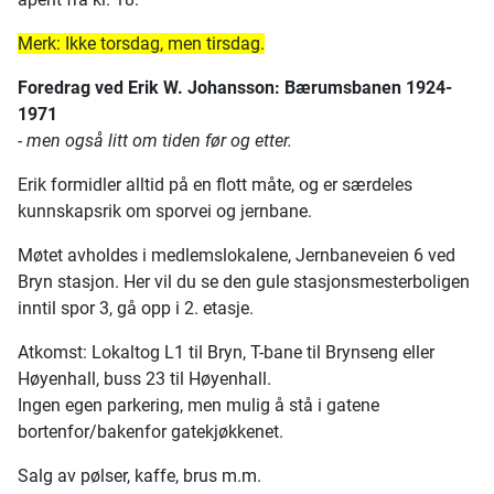
Merk: Ikke torsdag, men tirsdag.
Foredrag ved Erik W. Johansson: Bærumsbanen 1924-
1971
- men også litt om tiden før og etter.
Erik formidler alltid på en flott måte, og er særdeles
kunnskapsrik om sporvei og jernbane.
Møtet avholdes i medlemslokalene, Jernbaneveien 6 ved
Bryn stasjon. Her vil du se den gule stasjonsmesterboligen
inntil spor 3, gå opp i 2. etasje.
Atkomst: Lokaltog L1 til Bryn, T-bane til Brynseng eller
Høyenhall, buss 23 til Høyenhall.
Ingen egen parkering, men mulig å stå i gatene
bortenfor/bakenfor gatekjøkkenet.
Salg av pølser, kaffe, brus m.m.