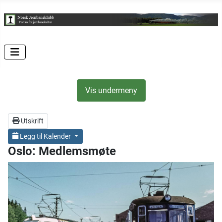
Vis undermeny
Utskrift
Legg til Kalender
Oslo: Medlemsmøte